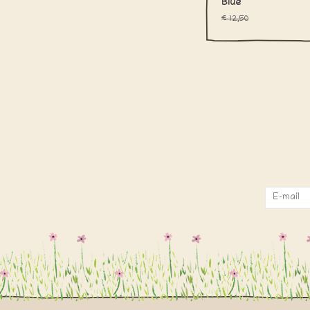
Blue
€12,50