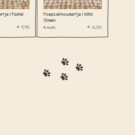
tje | Pastel
Poepzakhoudertje | Wild
Green
€9,95
€10,50
€12,50