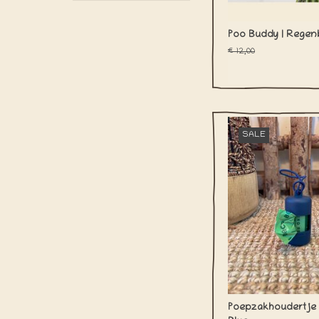
Poo Buddy | Rege
€12,00
Met dit leuke poepza
SALE
vergeet je nooit m
zakjes mee te nemen
handige elastiekje k
houdertje overal mak
bevestigen
TOEVOEGEN AAN WI
Poepzakhoudertje |