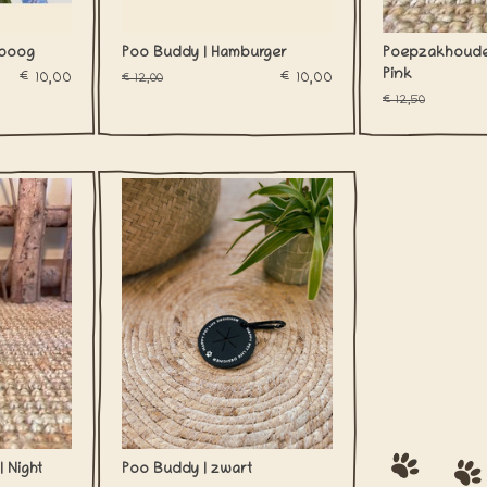
nboog
Poo Buddy | Hamburger
Poepzakhouder
Pink
€10,00
€10,00
€12,00
€12,50
khoudertje
Niemand loopt graag met een
eer jouw
stinkend poepzakje rond en
! Met het
daarvoor zijn onze Poo Buddies
an je het
de oplossing! Clip vast aan de
kelijk aan
leiband en hang je poepzakje
.
eraan om je handen proper en
vrij te houden.
NKELWAGEN
TOEVOEGEN AAN WINKELWAGEN
 Night
Poo Buddy | zwart