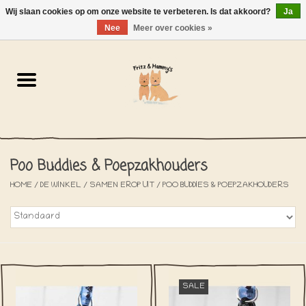
Wij slaan cookies op om onze website te verbeteren. Is dat akkoord?
Ja
NL
-
EN
0 Artikelen - €0,00
Nee
Meer over cookies »
Home
De Bakkerij
De Winkel
Poo Buddies & Poepzakhouders
SOLDEN
HOME
/
DE WINKEL
/
SAMEN EROP UIT
/
POO BUDDIES & POEPZAKHOUDERS
Het Strandhuisje
De Blog
SALE
Over ons