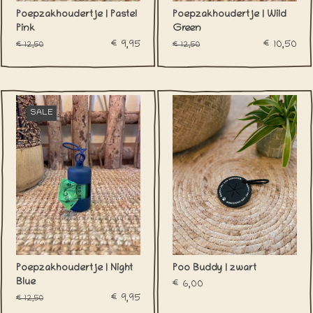
Poepzakhoudertje | Pastel
Poepzakhoudertje | Wild
Pink
Green
€9,95
€10,50
€12,50
€12,50
SALE
Poepzakhoudertje | Night
Poo Buddy | zwart
Blue
€6,00
€9,95
€12,50