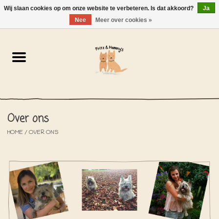
Wij slaan cookies op om onze website te verbeteren. Is dat akkoord?
Ja
NL
-
EN
0 Artikelen - €0,00
Nee
Meer over cookies »
Home
De Bakkerij
De Winkel
Over ons
SOLDEN
HOME
/
OVER ONS
Het Strandhuisje
De Blog
Over ons