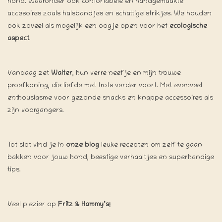
hond. Waaronder ook confortabele en handgemaakte
accesoires zoals halsbandjes en schattige strikjes. We houden
ook zoveel als mogelijk een oogje open voor het
ecologische
aspect
.
Vandaag zet
Walter
, hun verre neefje en mijn trouwe
proefkoning, die liefde met trots verder voort. Met evenveel
enthousiasme voor gezonde snacks en knappe accessoires als
zijn voorgangers.
Tot slot vind je in
onze blog
leuke recepten om zelf te gaan
bakken voor jouw hond, beestige verhaaltjes en superhandige
tips.
Veel plezier op
Fritz & Hammy’s!