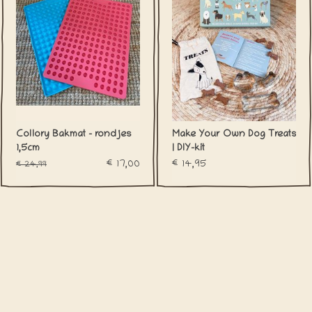
Collory Bakmat - rondjes
Make Your Own Dog Treats
1,5cm
| DIY-kit
€17,00
€14,95
€24,99