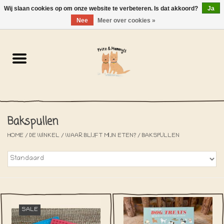
Wij slaan cookies op om onze website te verbeteren. Is dat akkoord?
Ja
NL
-
EN
0 Artikelen - €0,00
Nee
Meer over cookies »
Home
De Bakkerij
De Winkel
Bakspullen
SOLDEN
HOME
/
DE WINKEL
/
WAAR BLIJFT MIJN ETEN?
/
BAKSPULLEN
Het Strandhuisje
De Blog
SALE
Over ons