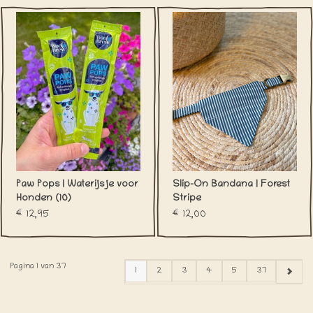
Paw Pops | Waterijsje voor
Slip-On Bandana | Forest
Honden (10)
Stripe
€12,95
€12,00
Pagina 1 van 37
1
2
3
4
5
37