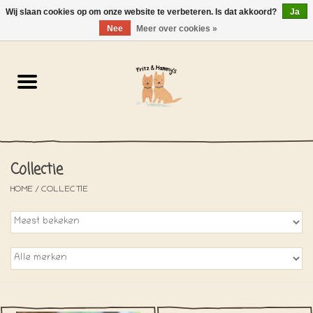
Wij slaan cookies op om onze website te verbeteren. Is dat akkoord?
Ja
NL
-
EN
0 Artikelen - €0,00
Nee
Meer over cookies »
Home
De Bakkerij
De Winkel
Collectie
SOLDEN
HOME
/
COLLECTIE
Het Strandhuisje
De Blog
Over ons