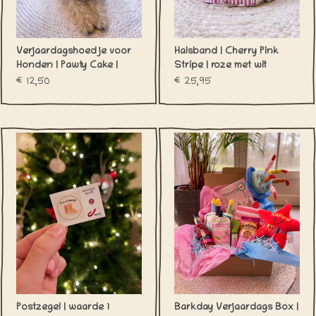
Verjaardagshoedje voor
Halsband | Cherry Pink
Honden | Pawty Cake |
Stripe | roze met wit
Blauw
streepje
€12,50
€25,95
Postzegel | waarde 1
Barkday Verjaardags Box |