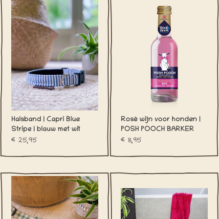
Halsband | Capri Blue
Rosé wijn voor honden |
Stripe | blauw met wit
POSH POOCH BARKER
streepje
BAY
€25,95
€8,95