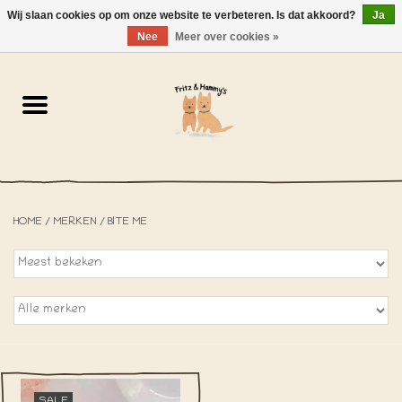
Wij slaan cookies op om onze website te verbeteren. Is dat akkoord?
Ja
NL
-
EN
0 Artikelen - €0,00
Nee
Meer over cookies »
Home
De Bakkerij
De Winkel
HOME
/
MERKEN
/
BITE ME
SOLDEN
Het Strandhuisje
De Blog
Over ons
SALE