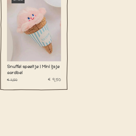
Snuffel speeltje | Mini ijsje
aardbei
€9,50
€11,50