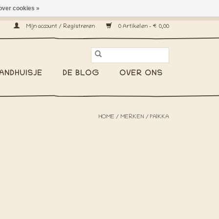
over cookies »
erzenden wereldwijd! -
Mijn account / Registreren
0 Artikelen - €0,00
ANDHUISJE
DE BLOG
OVER ONS
HOME
/
MERKEN
/
PAIKKA