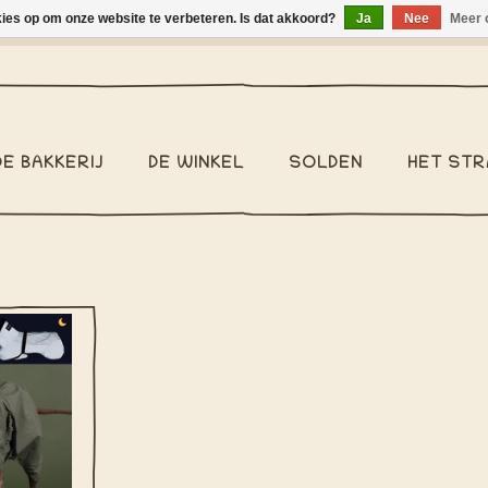
kies op om onze website te verbeteren. Is dat akkoord?
Ja
Nee
Meer 
binnen België €2,95 - Pakketzending binnen België €6,95 - We v
DE BAKKERIJ
DE WINKEL
SOLDEN
HET STR
komen. De
e Shell
ledig
donker en
cht en
NKELWAGEN