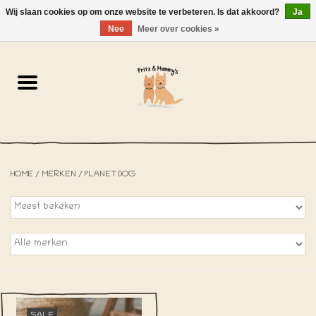
Wij slaan cookies op om onze website te verbeteren. Is dat akkoord?
Ja
NL
-
EN
0 Artikelen - €0,00
Nee
Meer over cookies »
Home
De Bakkerij
De Winkel
HOME
/
MERKEN
/
PLANET DOG
SOLDEN
Het Strandhuisje
De Blog
Over ons
SALE