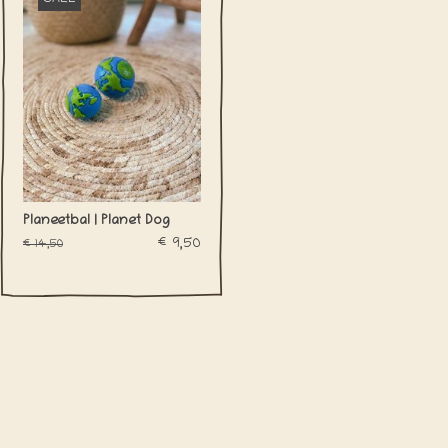
Planeetbal | Planet Dog
€9,50
€14,50