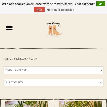
Wij slaan cookies op om onze website te verbeteren. Is dat akkoord?
Ja
NL
-
EN
0 Artikelen - €0,00
Nee
Meer over cookies »
Home
De Bakkerij
De Winkel
HOME
/
MERKEN
/
P.L.A.Y.
SOLDEN
Het Strandhuisje
De Blog
Over ons