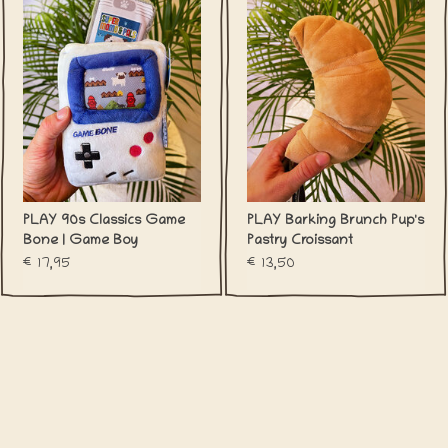
PLAY 90s Classics Game
PLAY Barking Brunch Pup's
Bone | Game Boy
Pastry Croissant
Hondenspeeltje
€17,95
€13,50