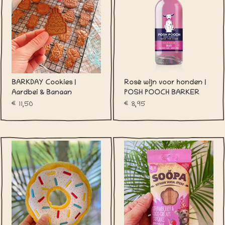
BARKDAY Cookies |
Rosé wijn voor honden |
Aardbei & Banaan
POSH POOCH BARKER
(glutenvrij)
BAY
€11,50
€8,95