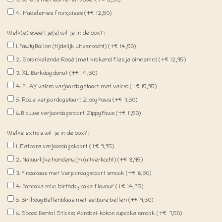
3. Donuts met wortel en appel (+€8,50)
4. Madeleines françaises (+€12,50)
Welk(e) speeltje(s) wil je in de box? :
1. Pawty Ballon (tijdelijk uitverkocht) (+€14,50)
2. Sprankelende Rosé (met krakend flesje binnenin) (+€12,95)
3. XL Barkday donut (+€14,50)
4. PLAY velcro verjaardagstaart met velcro (+€15,95)
5. Roze verjaardagstaart Zippy Paws (+€11,50)
6. Blauwe verjaardagstaart Zippy Paws (+€11,50)
Welke extra's wil je in de box? :
1. Eetbare verjaardagskaart (+€9,95)
2. Natuurlijke hondenwijn (uitverkocht) (+€8,95)
3. Pindakaas met Verjaardagstaart smaak (+€8,50)
4. Pancake mix: 'birthday cake flavour' (+€14,95)
5. Birthday Bellenblaas met eetbare bellen (+€9,50)
6. Soopa Dental Sticks: Aardbei-kokos cupcake smaak (+€7,50)