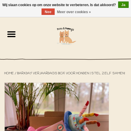
Wij slaan cookies op om onze website te verbeteren. Is dat akkoord?
Ja
NL
-
EN
0 Artikelen - €0,00
Nee
Meer over cookies »
Home
De Bakkerij
De Winkel
HOME
/
BARKDAY VERJAARDAGS BOX VOOR HONDEN | STEL ZELF SAMEN!
SOLDEN
Het Strandhuisje
De Blog
Over ons