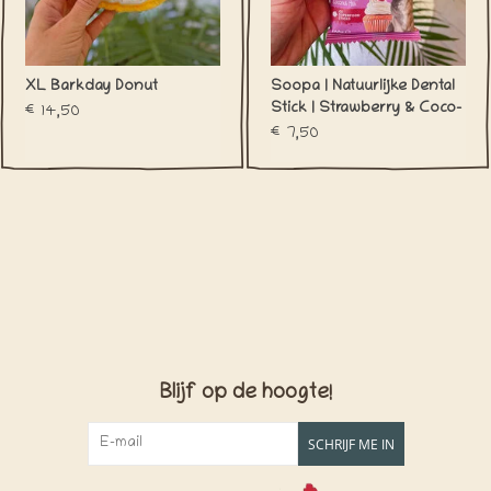
XL Barkday Donut
Soopa | Natuurlijke Dental
Stick | Strawberry & Coco-
€14,50
Cream Cupcake
€7,50
Blijf op de hoogte!
SCHRIJF ME IN