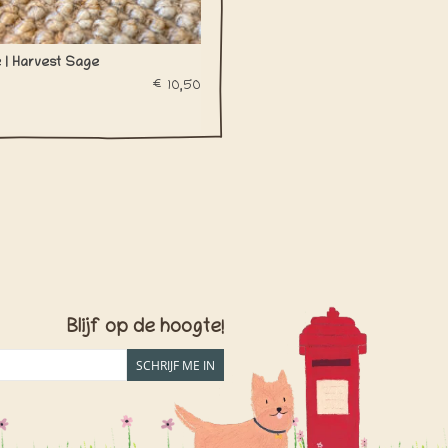
e | Harvest Sage
€10,50
Blijf op de hoogte!
SCHRIJF ME IN