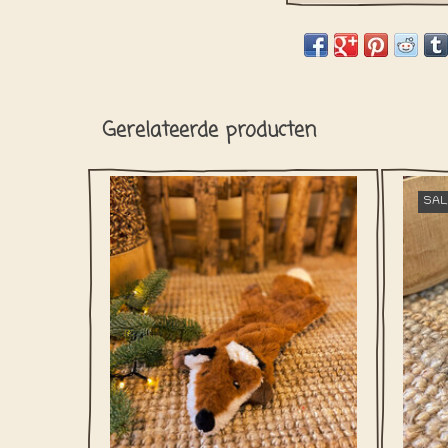
Gerelateerde producten
Deze sluwe vos is jouw viervoeter te slim
Dit ‘
SAL
af want vanbinnen zit er geen vulling! Het
een
vosje maakt wel een leuk knisperend
perfe
geluid.
TO