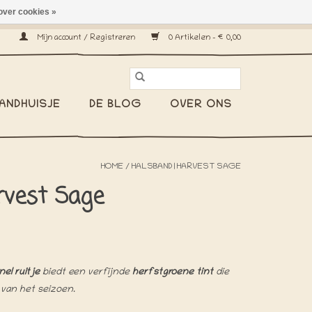
over cookies »
erzenden wereldwijd! -
Mijn account / Registreren
0 Artikelen - €0,00
ANDHUISJE
DE BLOG
OVER ONS
HOME
/
HALSBAND | HARVEST SAGE
rvest Sage
nel ruitje
biedt een verfijnde
herfstgroene tint
die
 van het seizoen.