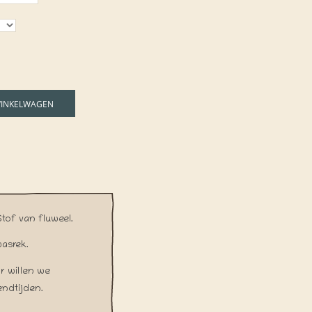
WINKELWAGEN
tof van fluweel.
asrek.
r willen we
endtijden.