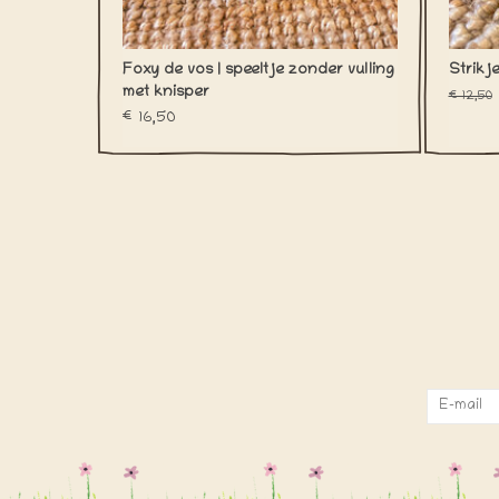
Foxy de vos | speeltje zonder vulling
Strikj
met knisper
€12,50
€16,50