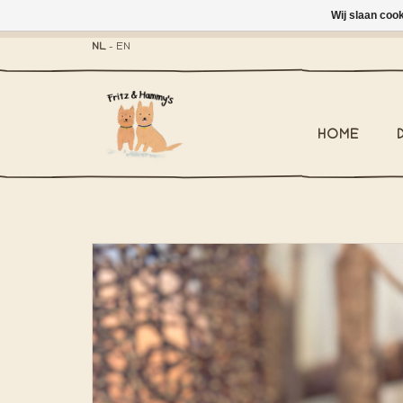
Wij slaan coo
- Brievenbus-zending 
NL
-
EN
HOME