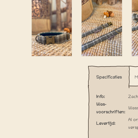
Specificaties
M
Info:
Zach
Was-
Wass
voorschriften:
Al o
Levertijd:
vers