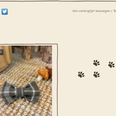
Aan verlanglijst toevoegen
/
T
Harvest Sage’ strikje in flanel biedt
E
 verfijnde herfstgroene tint die
ct past bij de knusse sfeer van het
seizoen!
EVOEGEN AAN WINKELWAGEN