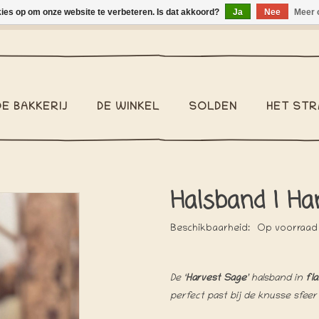
kies op om onze website te verbeteren. Is dat akkoord?
Ja
Nee
Meer 
binnen België €2,95 - Pakketzending binnen België €6,95 - We v
DE BAKKERIJ
DE WINKEL
SOLDEN
HET STR
Halsband | Ha
Beschikbaarheid:
Op voorraad
De ‘
Harvest Sage
’ halsband in
fla
perfect past bij de knusse sfeer