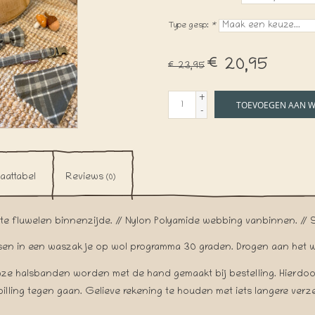
Type gesp:
*
€20,95
€23,95
+
TOEVOEGEN AAN 
-
aattabel
Reviews
(0)
te fluwelen binnenzijde. // Nylon Polyamide webbing vanbinnen. // S
en in een waszakje op wol programma 30 graden. Drogen aan het w
nze halsbanden worden met de hand gemaakt bij bestelling. Hierdoo
pilling tegen gaan. Gelieve rekening te houden met iets langere verz