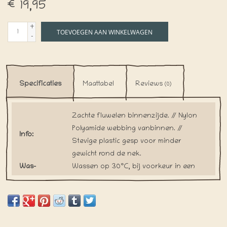
€19,95
+
TOEVOEGEN AAN WINKELWAGEN
-
Specificaties
Maattabel
Reviews
(0)
Zachte fluwelen binnenzijde. // Nylon
Polyamide webbing vanbinnen. //
Info:
Stevige plastic gesp voor minder
gewicht rond de nek.
Was-
Wassen op 30°C, bij voorkeur in een
voorschriften:
waszakje. Drogen aan het wasrek.
Al onze halsbanden worden met de
hand gemaakt bij bestelling. Hierdoor
Levertijd:
willen we verspilling tegen gaan.