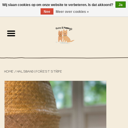
Wij slaan cookies op om onze website te verbeteren. Is dat akkoord?
Ja
NL
-
EN
0 Artikelen - €0,00
Nee
Meer over cookies »
Home
De Bakkerij
De Winkel
HOME
/
HALSBAND | FOREST STRIPE
SOLDEN
Het Strandhuisje
De Blog
Over ons