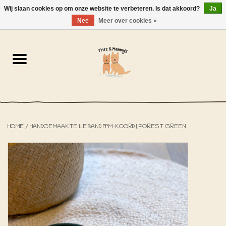
Wij slaan cookies op om onze website te verbeteren. Is dat akkoord?
Ja
NL
-
EN
0 Artikelen - €0,00
Nee
Meer over cookies »
Home
De Bakkerij
De Winkel
HOME
/
HANDGEMAAKTE LEIBAND PPM-KOORD | FOREST GREEN
SOLDEN
Het Strandhuisje
De Blog
Over ons