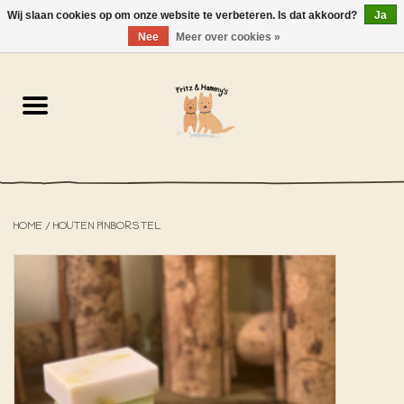
Wij slaan cookies op om onze website te verbeteren. Is dat akkoord?
Ja
NL
-
EN
0 Artikelen - €0,00
Nee
Meer over cookies »
Home
De Bakkerij
De Winkel
HOME
/
HOUTEN PINBORSTEL
SOLDEN
Het Strandhuisje
De Blog
Over ons