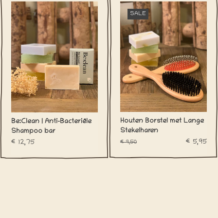
SALE
Houten Borstel met Lange
Be:Clean | Anti-Bacteriële
Stekelharen
Shampoo bar
€5,95
€9,50
€12,75