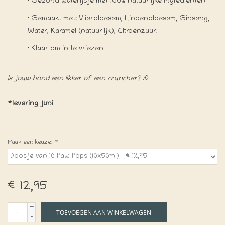
·
Gezond waterijsje met 100% natuurlijke ingrediënten
·
Gemaakt met: Vlierbloesem, Lindenbloesem, Ginseng,
Water, Karamel (natuurlijk), Citroenzuur.
·
Klaar om in te vriezen!
Is jouw hond een likker of een cruncher? :D
*levering juni
Maak een keuze:
*
€12,95
+
TOEVOEGEN AAN WINKELWAGEN
-