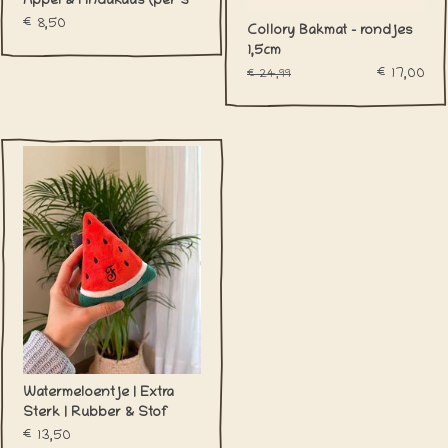
Appel & Pindakaas (per 3
of per 6)
€8,50
Collory Bakmat - rondjes
1,5cm
€17,00
€24,99
Watermeloentje | Extra
Sterk | Rubber & Stof
€13,50