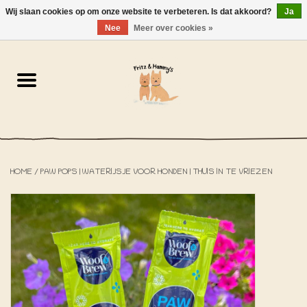
Wij slaan cookies op om onze website te verbeteren. Is dat akkoord?
Ja
NL
-
EN
0 Artikelen - €0,00
Nee
Meer over cookies »
Home
De Bakkerij
De Winkel
HOME
/
PAW POPS | WATERIJSJE VOOR HONDEN | THUIS IN TE VRIEZEN
SOLDEN
Het Strandhuisje
De Blog
Over ons