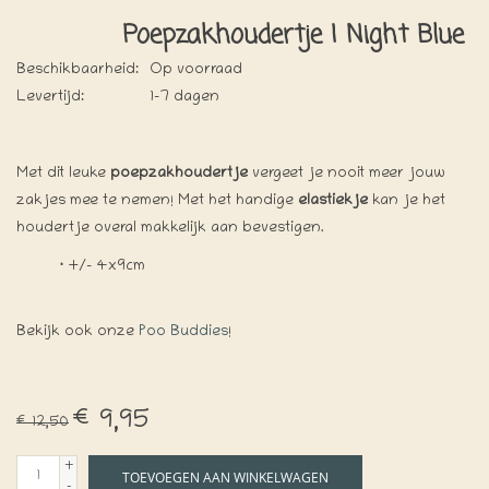
Poepzakhoudertje | Night Blue
Beschikbaarheid:
Op voorraad
Levertijd:
1-7 dagen
Met dit leuke
poepzakhoudertje
vergeet je nooit meer jouw
zakjes mee te nemen! Met het handige
elastiekje
kan je het
houdertje overal makkelijk aan bevestigen.
·
+/- 4x9cm
Bekijk ook onze
Poo Buddies
!
€9,95
€12,50
+
TOEVOEGEN AAN WINKELWAGEN
-