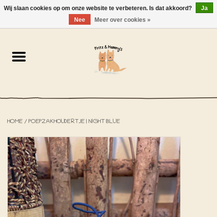
Wij slaan cookies op om onze website te verbeteren. Is dat akkoord?
Ja
NL
-
EN
0 Artikelen - €0,00
Nee
Meer over cookies »
Home
De Bakkerij
De Winkel
HOME
/
POEPZAKHOUDERTJE | NIGHT BLUE
SOLDEN
Het Strandhuisje
De Blog
Over ons