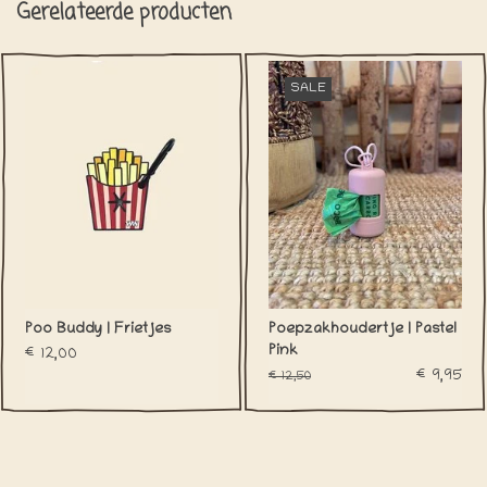
Gerelateerde producten
SALE
Poo Buddy | Frietjes
Poepzakhoudertje | Pastel
Pink
€12,00
€9,95
€12,50