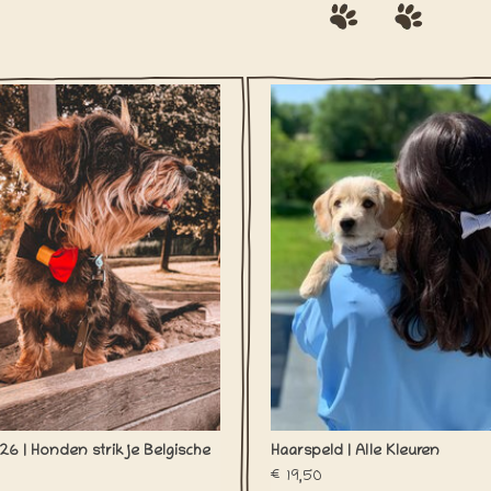
om te supporteren? Jouw hond alvast
Twinning is winning! Met dit haars
wel! GO GO GO Team Belgium!
ben je helemaal matching met jouw
EVOEGEN AAN WINKELWAGEN
TOEVOEGEN AAN WINKELWA
6 | Honden strikje Belgische
Haarspeld | Alle Kleuren
€19,50