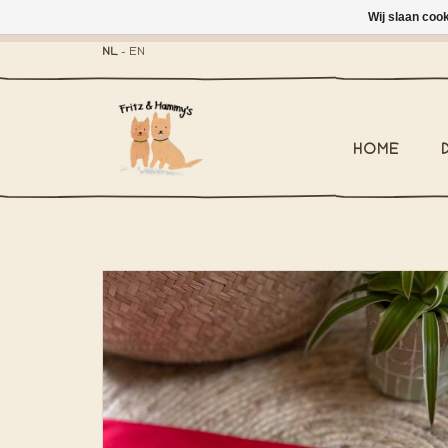
Wij slaan coo
- Brievenbus-zending 
NL
-
EN
HOME