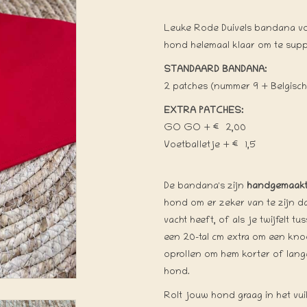
Leuke Rode Duivels bandana v
hond helemaal klaar om te supp
STANDAARD BANDANA:
2 patches (nummer 9 + Belgisch
EXTRA PATCHES:
GO GO + € 2,00
Voetballetje + € 1,5
De bandana's zijn
handgemaak
hond om er zeker van te zijn da
vacht heeft, of als je twijfelt 
een 20-tal cm extra om een kno
oprollen om hem korter of lang
hond.
Rolt jouw hond graag in het v