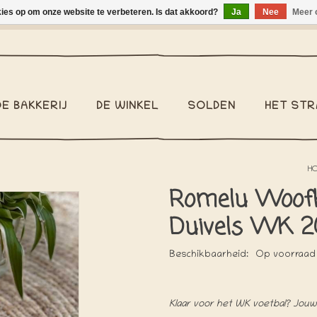
kies op om onze website te verbeteren. Is dat akkoord?
Ja
Nee
Meer 
binnen België €2,95 - Pakketzending binnen België €6,95 - We v
DE BAKKERIJ
DE WINKEL
SOLDEN
HET STR
H
Romelu Woofk
Duivels WK 2
Beschikbaarheid:
Op voorraad
Klaar voor het WK voetbal? Jo