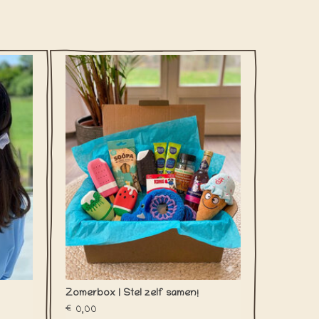
peldje
Laat de zomer maar beginnen! Deze leuke
 hond.
box stel je helemaal zelf samen! Kies wat
lekkers van de bakkerij, een of meerdere
speeltjes en extra's zoals bellenblazen,
GEN
paw-na colada dental sticks en meer!
TOEVOEGEN AAN WINKELWAGEN
Zomerbox | Stel zelf samen!
€0,00