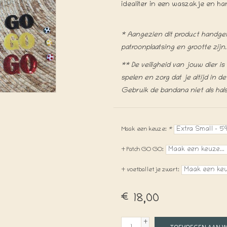
idealiter in een waszakje en h
* Aangezien dit product handgema
patroonplaatsing en grootte zijn.
** De veiligheid van jouw dier i
spelen en zorg dat je altijd in 
Gebruik de bandana niet als hal
Maak een keuze:
*
+ Patch GO GO:
+ voetballetje zwart:
€18,00
+