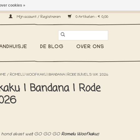
over cookies »
erzenden wereldwijd! -
Mijn account / Registreren
0 Artikelen - €0,00
ANDHUISJE
DE BLOG
OVER ONS
OME
/
ROMELU WOOFKAKU | BANDANA | RODE DUIVELS WK 2026
aku | Bandana | Rode
026
uw hond alvast wel! GO GO GO
Romelu Woofkaku
!!