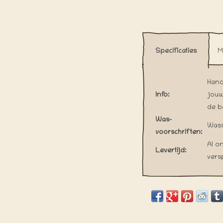
Specificaties
M
Hand
Info:
jouw
de b
Was-
Wass
voorschriften:
Al o
Levertijd:
vers