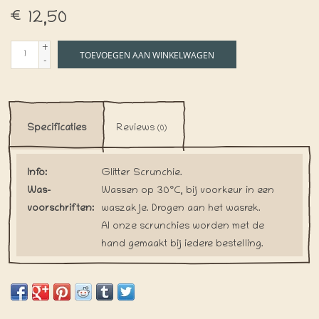
€12,50
+
TOEVOEGEN AAN WINKELWAGEN
-
Specificaties
Reviews
(0)
Info:
Glitter Scrunchie.
Was-
Wassen op 30°C, bij voorkeur in een
voorschriften:
waszakje. Drogen aan het wasrek.
Al onze scrunchies worden met de
hand gemaakt bij iedere bestelling.
Levertijd:
Hierdoor willen we verspilling tegen
gaan. Gelieve rekening te houden met
iets langere verzendtijden.