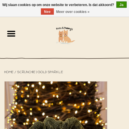
Wij slaan cookies op om onze website te verbeteren. Is dat akkoord?
Ja
NL
-
EN
0 Artikelen - €0,00
Nee
Meer over cookies »
Home
De Bakkerij
De Winkel
HOME
/
SCRUNCHIE | GOLD SPARKLE
SOLDEN
Het Strandhuisje
De Blog
Over ons