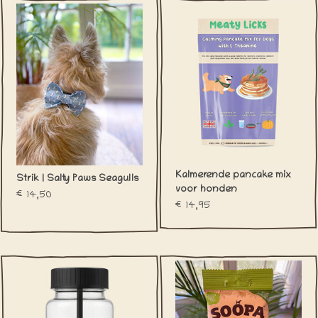
Analytische
bestanddelen
/
(per 100 g):
Kalmerende pancake mix
Strik | Salty Paws Seagulls
voor honden
€14,50
€14,95