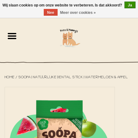
Wij slaan cookies op om onze website te verbeteren. Is dat akkoord?
Ja
NL
-
EN
0 Artikelen - €0,00
Nee
Meer over cookies »
Home
De Bakkerij
De Winkel
HOME
/
SOOPA | NATUURLIJKE DENTAL STICK | WATERMELOEN & APPEL
SOLDEN
Het Strandhuisje
De Blog
Over ons