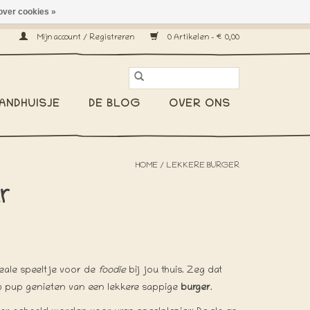
over cookies »
erzenden wereldwijd! -
Mijn account / Registreren
0 Artikelen - €0,00
ANDHUISJE
DE BLOG
OVER ONS
HOME
/
LEKKERE BURGER
r
deale speeltje voor de
foodie
bij jou thuis. Zeg dat
uw pup genieten van een lekkere sappige
burger
.