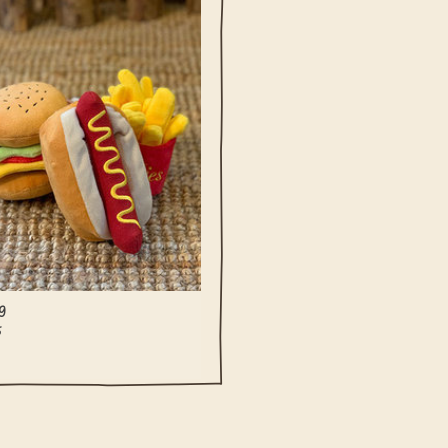
hup en mosterd maar al klaar voor
 leuk speel kwartiertje met jouw
vriend(in)!
EVOEGEN AAN WINKELWAGEN
g
5