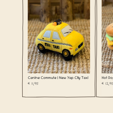
komt jouw viervoeter nooit meer te laat
ketc
voor z'n speelkwartiertje!
een
TO
Canine Commute | New Yap City Taxi
Hot Do
€11,95
€12,9