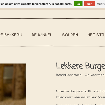
kies op om onze website te verbeteren. Is dat akkoord?
Ja
Nee
Meer 
binnen België €2,95 - Pakketzending binnen België €6,95 - We v
DE BAKKERIJ
DE WINKEL
SOLDEN
HET STR
Lekkere Burge
Beschikbaarheid:
Op voorraad
Mmmmm Burgeeeers! Dit is het i
Paleo dieet vaarwel en laat jo