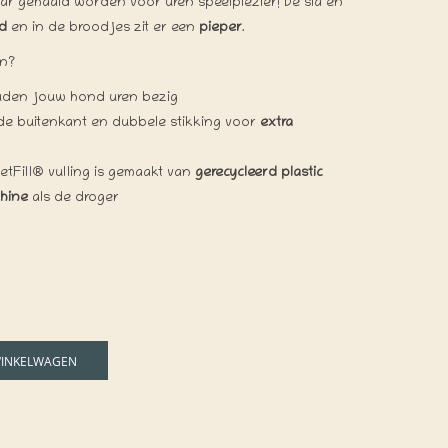
ar gehaald worden voor uren speelplezier! De sla en
id
en in de broodjes zit er een
pieper
.
en?
den jouw hond uren bezig
de buitenkant en dubbele stikking voor
extra
netFill® vulling is gemaakt van
gerecycleerd plastic
hine
als de droger
WINKELWAGEN