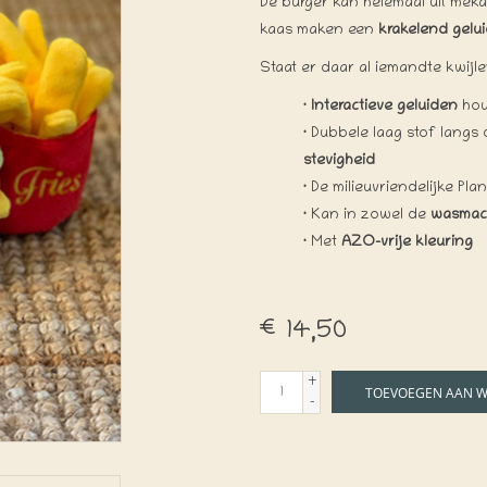
De burger kan helemaal uit meka
kaas maken een
krakelend gelu
Staat er daar al iemandte kwijl
·
Interactieve geluiden
hou
·
Dubbele laag stof langs 
stevigheid
·
De milieuvriendelijke Pla
·
Kan in zowel de
wasmac
·
Met
AZO-vrije kleuring
€14,50
+
TOEVOEGEN AAN 
-