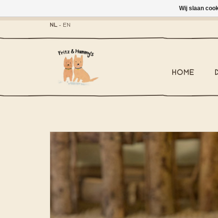
Wij slaan coo
- Brievenbus-zending 
NL
-
EN
HOME