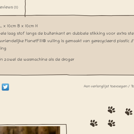
eviews
(0)
L x 10cm B x 10cm H
ele laag stof langs de buitenkant en dubbele stikking voor extra stev
uvriendelijke PlanetFill® vulling is gemaakt van gerecycleerd plastic /
ring
in zowel de wasmachine als de droger
Aan verlanglijst toevoegen
/
T
eeft er zin in een Hot Dog? Zet de