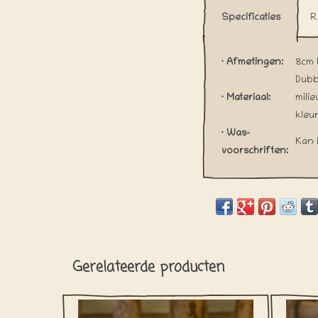
Specificaties
R
· Afmetingen:
8cm 
Dubb
· Materiaal:
milie
kleu
· Was-
Kan 
voorschriften:
Gerelateerde producten
Cabs R Here! Met deze New Yap City Taxi
Wie h