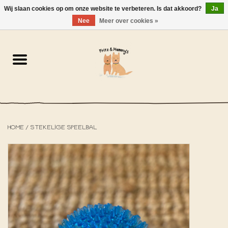
Wij slaan cookies op om onze website te verbeteren. Is dat akkoord?
Ja
NL
-
EN
0 Artikelen - €0,00
Nee
Meer over cookies »
Home
De Bakkerij
De Winkel
HOME
/
STEKELIGE SPEELBAL
SOLDEN
Het Strandhuisje
De Blog
Over ons