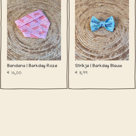
Bandana | Barkday Roze
Strikje | Barkday Blauw
€16,00
€8,99