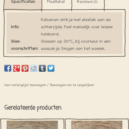
Specificaties
Maattabel
Reviews
(0)
Katoenen strikje met elastiek aan de
Info:
achterzijde. Past makkelijk over iedere
halsband.
Was-
Wassen op 30°C, bij voorkeur in een
voorschriften:
waszakje. Drogen aan het wasrek.
Al onze strikjes worden met de hand
gemaakt bij iedere bestelling. Hierdoor
Levertijd:
willen we verspilling tegen gaan.
Gelieve rekening te houden met iets
langere verzendtijden.
Aan verlanglijst toevoegen
/
Toevoegen om te vergelijken
Gerelateerde producten