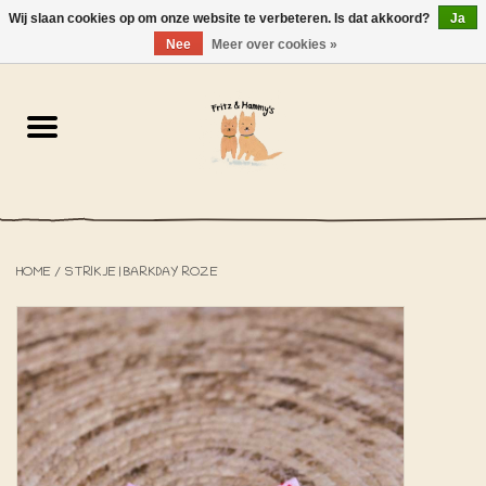
Wij slaan cookies op om onze website te verbeteren. Is dat akkoord?
Ja
NL
-
EN
0 Artikelen - €0,00
Nee
Meer over cookies »
Home
De Bakkerij
De Winkel
HOME
/
STRIKJE | BARKDAY ROZE
SOLDEN
Het Strandhuisje
De Blog
Over ons