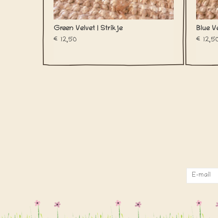
Green Velvet | Strikje
Blue Ve
€12,50
€12,5