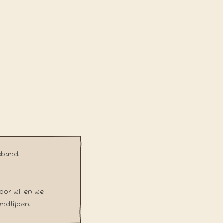
lsband.
door willen we
endtijden.