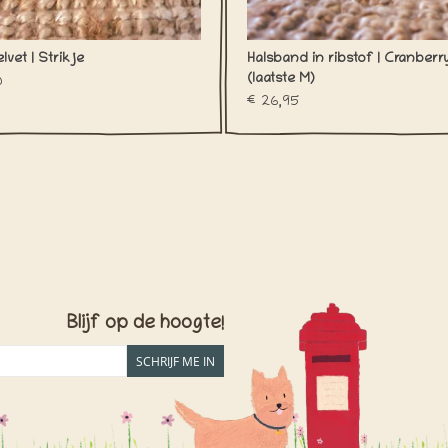
lvet | Strikje
Halsband in ribstof | Cranber
(laatste M)
0
€26,95
Blijf op de hoogte!
SCHRIJF ME IN