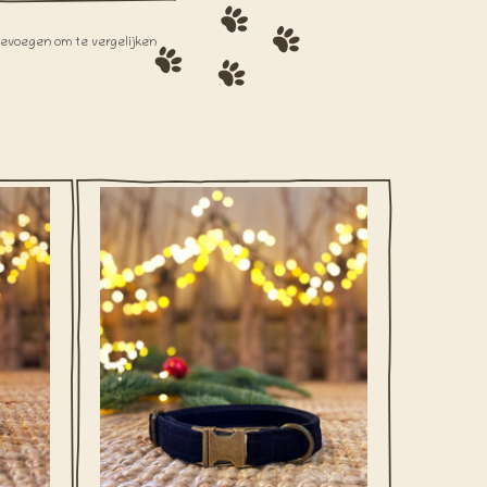
oevoegen om te vergelijken
zachte
Deze halsband is gemaakt van een zachte
welen
blauwe ribstof. Binnenin zit een fluwelen
band voor extra comfort.
GEN
TOEVOEGEN AAN WINKELWAGEN