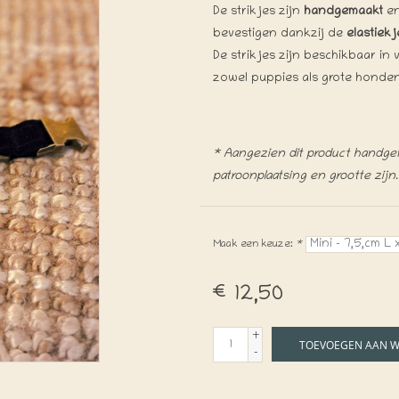
De strikjes zijn
handgemaakt
en
bevestigen dankzij de
elastiek
De strikjes zijn beschikbaar in
zowel puppies als grote honden
* Aangezien dit product handgema
patroonplaatsing en grootte zijn.
Maak een keuze:
*
€12,50
+
TOEVOEGEN AAN 
-