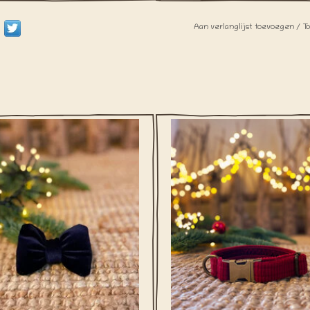
Aan verlanglijst toevoegen
/
T
 deze leuke fluwelen feeststrik,
Deze halsband is gemaakt van een 
eelt jouw hond sowieso de show!
rode ribstof. Binnenin zit een flu
band voor extra comfort.
EVOEGEN AAN WINKELWAGEN
TOEVOEGEN AAN WINKELWA