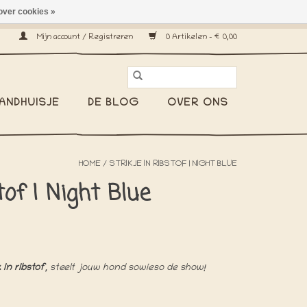
over cookies »
erzenden wereldwijd! -
Mijn account / Registreren
0 Artikelen - €0,00
ANDHUISJE
DE BLOG
OVER ONS
HOME
/
STRIKJE IN RIBSTOF | NIGHT BLUE
tof | Night Blue
 in ribstof
, steelt jouw hond sowieso de show!