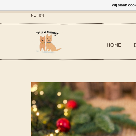
Wij slaan coo
- Brievenbus-zending 
NL
-
EN
HOME