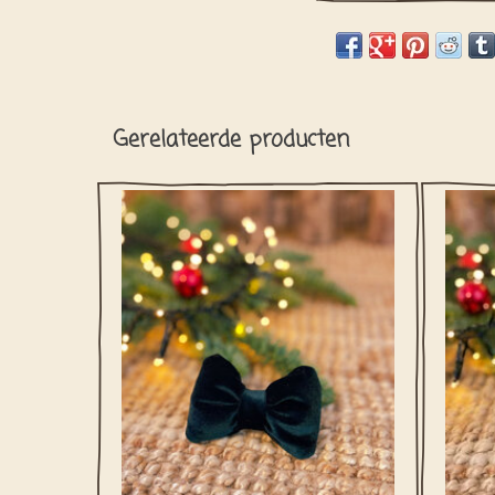
Gerelateerde producten
Met deze leuke fluwelen feeststrik,
Met
steelt jouw hond sowieso de show!
st
TOEVOEGEN AAN WINKELWAGEN
TO