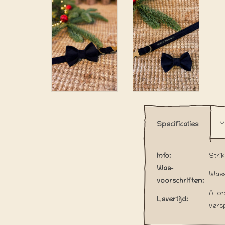
Specificaties
M
Info:
Strik
Was-
Wass
voorschriften:
Al o
Levertijd:
vers