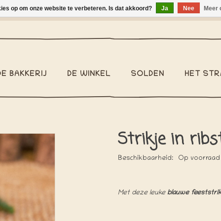
kies op om onze website te verbeteren. Is dat akkoord?
Ja
Nee
Meer 
binnen België €2,95 - Pakketzending binnen België €6,95 - We v
DE BAKKERIJ
DE WINKEL
SOLDEN
HET STR
Strikje in ribs
Beschikbaarheid:
Op voorraad
Met deze leuke
blauwe feeststrik