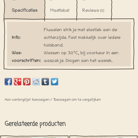
Specificaties
Maattabel
Reviews
(0)
Fluwelen strikje met elastiek aan de
Info:
achterzijde. Past makkelijk over iedere
halsband.
Was-
Wassen op 30°C, bij voorkeur in een
voorschriften:
waszakje. Drogen aan het wasrek.
Al onze strikjes worden met de hand
gemaakt bij iedere bestelling. Hierdoor
Levertijd:
willen we verspilling tegen gaan.
Gelieve rekening te houden met iets
langere verzendtijden.
Aan verlanglijst toevoegen
/
Toevoegen om te vergelijken
Gerelateerde producten