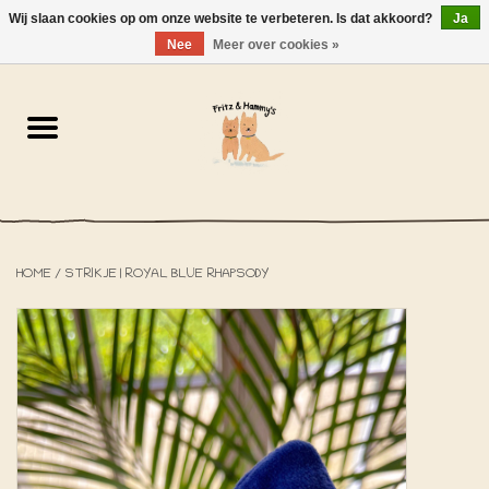
Wij slaan cookies op om onze website te verbeteren. Is dat akkoord?
Ja
NL
-
EN
0 Artikelen - €0,00
Nee
Meer over cookies »
Home
De Bakkerij
De Winkel
HOME
/
STRIKJE | ROYAL BLUE RHAPSODY
SOLDEN
Het Strandhuisje
De Blog
Over ons