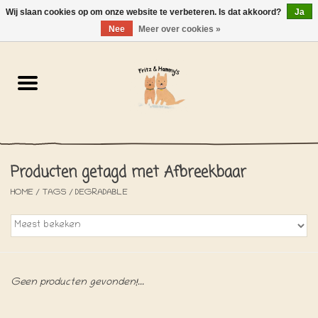
Wij slaan cookies op om onze website te verbeteren. Is dat akkoord?
Ja
NL
-
EN
0 Artikelen - €0,00
Nee
Meer over cookies »
Home
De Bakkerij
De Winkel
Producten getagd met Afbreekbaar
SOLDEN
HOME
/
TAGS
/
DEGRADABLE
Het Strandhuisje
De Blog
Geen producten gevonden!...
Over ons