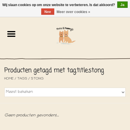
Wij slaan cookies op om onze website te verbeteren. Is dat akkoord?
Ja
NL
-
EN
0 Artikelen - €0,00
Nee
Meer over cookies »
Home
De Bakkerij
De Winkel
Producten getagd met tag.title.stong
SOLDEN
HOME
/
TAGS
/
STONG
Het Strandhuisje
De Blog
Geen producten gevonden!...
Over ons