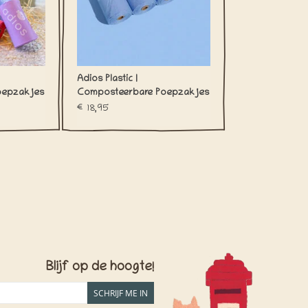
Adios Plastic |
oepzakjes
Composteerbare Poepzakjes
(120) | Cornflower Blue
€18,95
Blijf op de hoogte!
SCHRIJF ME IN