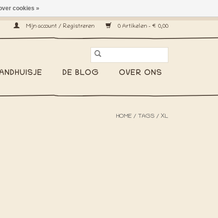
over cookies »
erzenden wereldwijd! -
Mijn account / Registreren
0 Artikelen - €0,00
ANDHUISJE
DE BLOG
OVER ONS
HOME
/
TAGS
/
XL