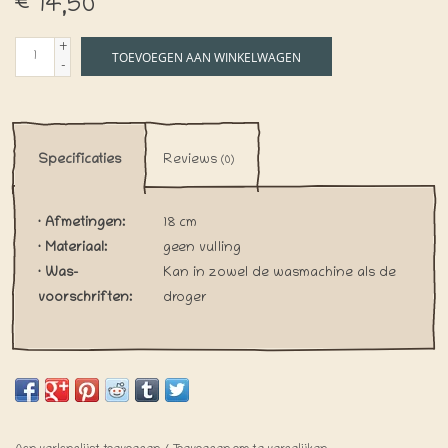
€14,50
+
TOEVOEGEN AAN WINKELWAGEN
-
Specificaties
Reviews
(0)
· Afmetingen:
18 cm
· Materiaal:
geen vulling
· Was-
Kan in zowel de wasmachine als de
voorschriften:
droger