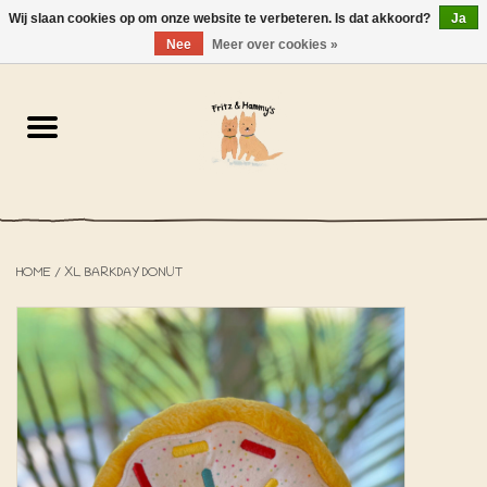
Wij slaan cookies op om onze website te verbeteren. Is dat akkoord?
Ja
NL
-
EN
0 Artikelen - €0,00
Nee
Meer over cookies »
Home
De Bakkerij
De Winkel
HOME
/
XL BARKDAY DONUT
SOLDEN
Het Strandhuisje
De Blog
Over ons