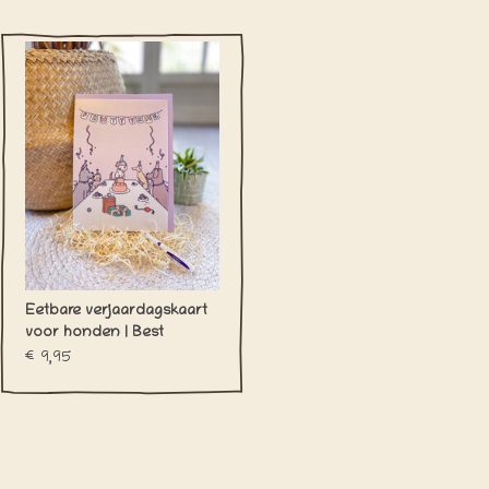
Eetbare verjaardagskaart
voor honden | Best
Friends Post
€9,95