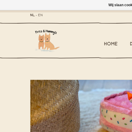
Wij slaan coo
- Brievenbus-zending 
NL
-
EN
HOME