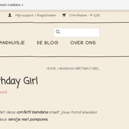
over cookies »
erzenden wereldwijd! -
Mijn account / Registreren
0 Artikelen - €0,00
ANDHUISJE
DE BLOG
OVER ONS
HOME
/
BANDANA | BIRTHDAY GIRL
hday Girl
raad
Met deze
confetti bandana
steelt jouw hond sowieso
 leuk
randje met pompoms
.