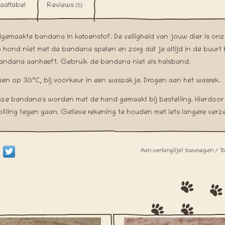
aattabel
Reviews
(0)
gemaakte bandana in katoenstof. De veiligheid van jouw dier is onze 
 hond niet met de bandana spelen en zorg dat je altijd in de buurt
andana aanheeft. Gebruik de bandana niet als halsband.
en op 30°C, bij voorkeur in een waszakje. Drogen aan het wasrek.
nze bandana's worden met de hand gemaakt bij bestelling. Hierdoor
pilling tegen gaan. Gelieve rekening te houden met iets langere verz
Aan verlanglijst toevoegen
/
T
s My Barkday!!! Vier jouw hond zijn
It's My Barkday!!! Vier jouw hond 