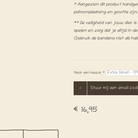
* Aangezien dit product handgema
patroonplaatsing en grootte zijn.
** De veiligheid van jouw dier i
spelen en zorg dat je altijd in 
Gebruik de bandana niet als hal
Maak een keuze:
*
!
Stuur mij een email zod
€16,95