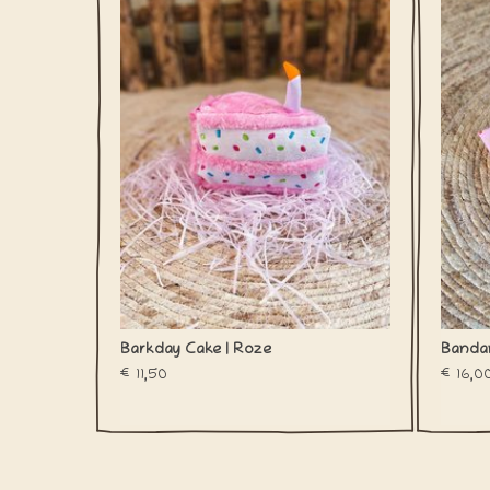
zonder een lekkere taart. En wat is er nu
ver
beter dan een taart die nooit slecht wordt?
TOEVOEGEN AAN WINKELWAGEN
TO
Barkday Cake | Roze
Bandan
€11,50
€16,0