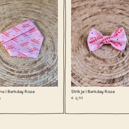
jaardag of gotchaday met deze te
verjaardag of gotchaday met dez
gekke bandana!
gekke strik!
EVOEGEN AAN WINKELWAGEN
TOEVOEGEN AAN WINKELWA
a | Barkday Roze
Strikje | Barkday Roze
0
€8,99