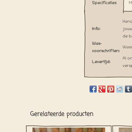
Specificaties
M
Hand
Info:
jouw
de b
Was-
Wass
voorschriften:
Al o
Levertijd:
vers
Gerelateerde producten
PAWTY TIME! Geen feestje compleet
It'