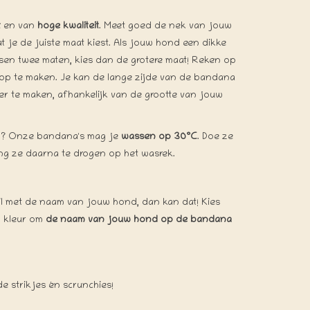
t
en van
hoge kwaliteit
. Meet goed de nek van jouw
t je de juiste maat kiest. Als jouw hond een dikke
tussen twee maten, kies dan de grotere maat! Reken op
op te maken. Je kan de lange zijde van de bandana
er te maken, afhankelijk van de grootte van jouw
uil? Onze bandana's mag je
wassen op 30°C
. Doe ze
ang ze daarna te drogen op het wasrek.
l met de naam van jouw hond, dan kan dat! Kies
n kleur om
de naam van jouw hond op de bandana
e strikjes én scrunchies!