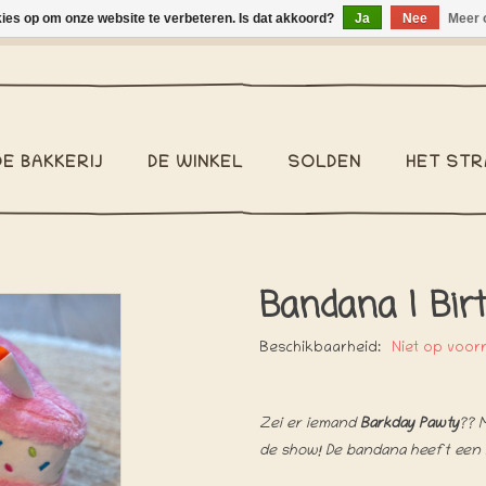
kies op om onze website te verbeteren. Is dat akkoord?
Ja
Nee
Meer 
binnen België €2,95 - Pakketzending binnen België €6,95 - We v
DE BAKKERIJ
DE WINKEL
SOLDEN
HET STR
Bandana | Birt
Beschikbaarheid:
Niet op voor
Zei er iemand
Barkday Pawty
?? 
de show! De bandana heeft een