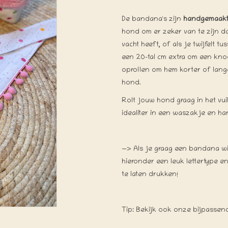
De bandana's zijn
handgemaak
hond om er zeker van te zijn da
vacht heeft, of als je twijfelt 
een 20-tal cm extra om een kno
oprollen om hem korter of lang
hond.
Rolt jouw hond graag in het v
idealiter in een waszakje en h
—> Als je graag een bandana wi
hieronder een leuk lettertype e
te laten drukken!
Tip: Bekijk ook onze bijpassend