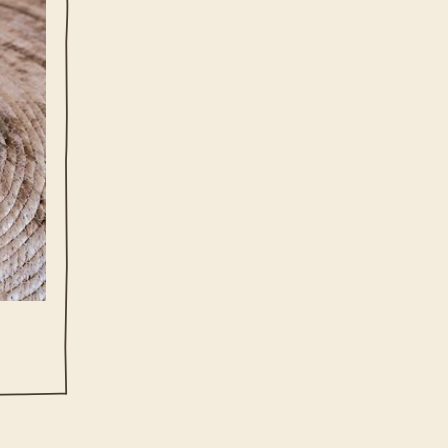
e te
GEN